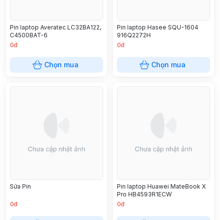
Pin laptop Averatec LC32BA122,
Pin laptop Hasee SQU-1604
C4500BAT-6
916Q2272H
0đ
0đ
Chọn mua
Chọn mua
Sửa Pin
Pin laptop Huawei MateBook X
Pro HB4593R1ECW
0đ
0đ