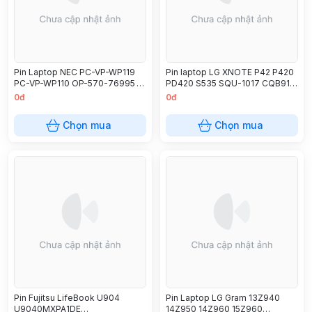
Pin Laptop NEC PC-VP-WP119
Pin laptop LG XNOTE P42 P420
PC-VP-WP110 OP-570-76995
PD420 S535 SQU-1017 CQB914
S150/F LS350/E/F LS170/F
CQB918
0đ
0đ
LS550/E/F
Chọn mua
Chọn mua
Pin Fujitsu LifeBook U904
Pin Laptop LG Gram 13Z940
U9040MXPA1DE
14Z950 14Z960 15Z960