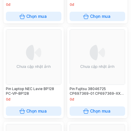
U9040MXPR1DE
14ZD960-GX5GK LBG722VH
0đ
0đ
U9040MXPC1DE - FPCBP412
LBP7221E LBM722YE 15UD480
FPB0305S
Chọn mua
Chọn mua
Pin Laptop NEC Lavie BP128
Pin Fujitsu 38046725
PC-VP-BP128
CP697369-01 CP697369-XX
FMVNBT4 FMVNBT41 FPB0328
0đ
0đ
FPCBP506
Chọn mua
Chọn mua