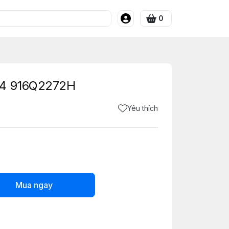
0
04 916Q2272H
Yêu thích
Mua ngay