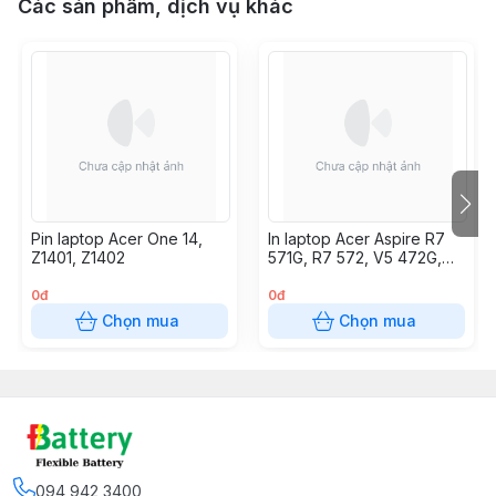
Các sản phẩm, dịch vụ khác
Pin laptop Acer One 14,
In laptop Acer Aspire R7
Z1401, Z1402
571G, R7 572, V5 472G,
V5 473G, V5 552G, V5
452G, V5 572G, V5 573G,
0đ
0đ
V7 581G, V7 481G,
Chọn mua
Chọn mua
AP13B3K
094 942 3400