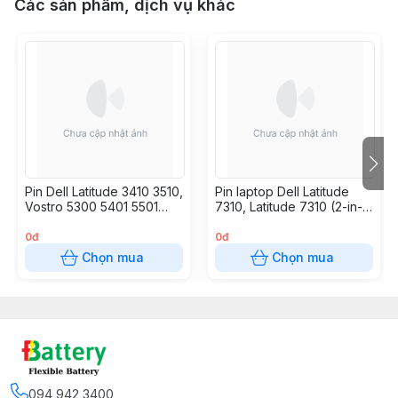
Các sản phẩm, dịch vụ khác
Pin Dell Latitude 3410 3510,
Pin laptop Dell Latitude
Vostro 5300 5401 5501
7310, Latitude 7310 (2-in-
5502, Inspiron 5300 5400
1), Latitude 7410, Latitude
5401 5408 5409 5501
7410 (2-in-1), 35J09
0đ
0đ
5508 7300 7405 7500,
Y7HR3 WY9MP XMV7T
Chọn mua
Chọn mua
H5CKD 53WH (ZIN)
YJ9RP 7YX5Y 52WH
JHT2H
094 942 3400