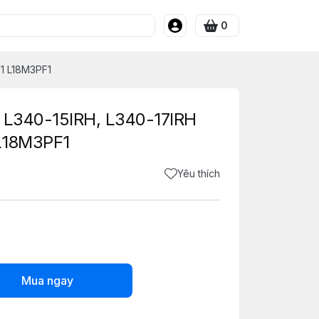
0
F1 L18M3PF1
d L340-15IRH, L340-17IRH
L18M3PF1
Yêu thích
Mua ngay