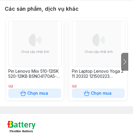
Các sản phẩm, dịch vụ khác
Pin Lenovo Miix 510-12ISK
Pin Laptop Lenovo Yoga 2
520-12IKB BSNO4170A5-
11 20332 121500223
AT
121500224 L13M4P21
L13L4P21
0đ
0đ
Chọn mua
Chọn mua