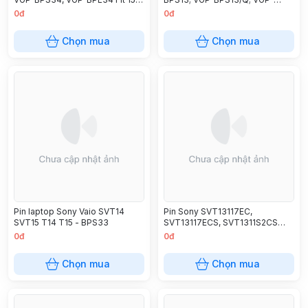
Touch SVF15A1ACXB
BPS13A/B
0đ
0đ
SVF15A1ACXS, SVF15A1BCXB
SVF14AC1QL
Chọn mua
Chọn mua
Pin laptop Sony Vaio SVT14
Pin Sony SVT13117EC,
SVT15 T14 T15 - BPS33
SVT13117ECS, SVT1311S2CS
BPS30
0đ
0đ
Chọn mua
Chọn mua