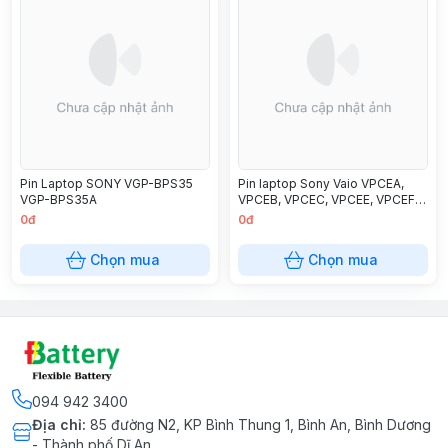
Pin Laptop SONY VGP-BPS35
Pin laptop Sony Vaio VPCEA,
VGP-BPS35A
VPCEB, VPCEC, VPCEE, VPCEF –
BPS22
0đ
0đ
Chọn mua
Chọn mua
094 942 3400
Địa chỉ
:
85 đường N2, KP Bình Thung 1, Bình An, Bình Dương
- Thành phố Dĩ An