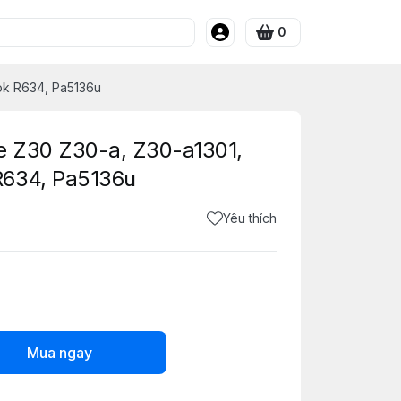
0
ok R634, Pa5136u
ge Z30 Z30-a, Z30-a1301,
R634, Pa5136u
Yêu thích
Mua ngay