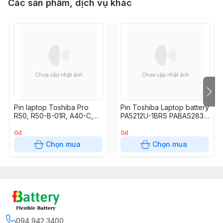
Các sản phẩm, dịch vụ khác
Pin laptop Toshiba Pro
Pin Toshiba Laptop battery
R50, R50-B-01R, A40-C,
PA5212U-1BRS PABAS283
A50-C, C50-B, Z50 -
A50 A30 A40 R50 C40
PA5212U-1BRS PA5245
0đ
0đ
PA5265 PA5291
Chọn mua
Chọn mua
094 942 3400